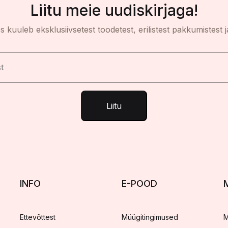
Liitu meie uudiskirjaga!
es kuuleb eksklusiivsetest toodetest, erilistest pakkumistest j
Liitu
INFO
E-POOD
Ettevõttest
Müügitingimused
M