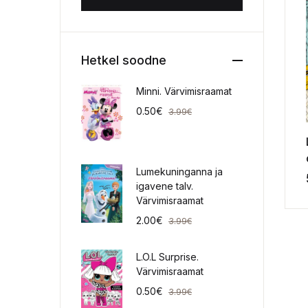
Hetkel soodne
Minni. Värvimisraamat
0.50
€
3.99
€
Lumekuninganna ja
igavene talv.
Värvimisraamat
2.00
€
3.99
€
L.O.L Surprise.
Värvimisraamat
0.50
€
3.99
€