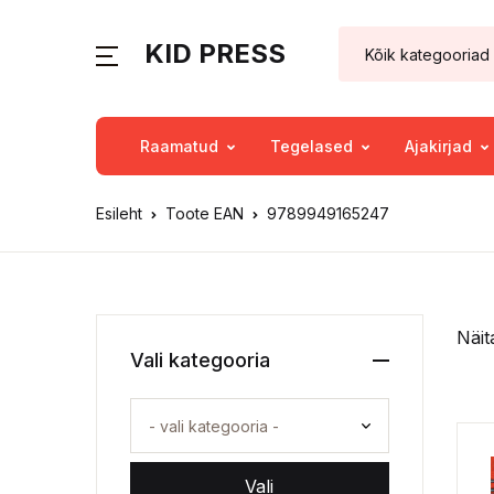
KID PRESS
Raamatud
Tegelased
Ajakirjad
Esileht
Toote EAN
9789949165247
Näit
Vali kategooria
Vali