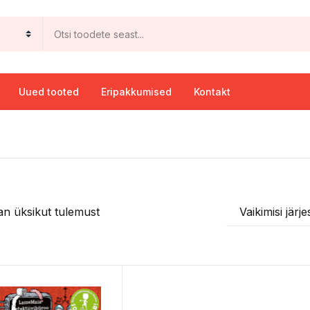
Uued tooted
Eripakkumised
Kontakt
an üksikut tulemust
Vaikimisi järj