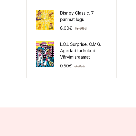
Disney Classic. 7
parimat lugu
8.00
€
13.99
€
L.O.L Surprise. O.M.G.
Ägedad tüdrukud.
Värvimisraamat
0.50
€
3.99
€