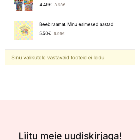
4.49
€
8.98
€
Beebiraamat. Minu esimesed aastad
5.50
€
9.99
€
Sinu valikutele vastavaid tooteid ei leidu.
Liitu meie uudiskirjaga!