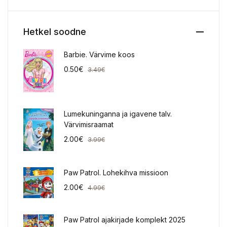
Hetkel soodne
Barbie. Värvime koos
0.50
€
3.49
€
Lumekuninganna ja igavene talv.
Värvimisraamat
2.00
€
3.99
€
Paw Patrol. Lohekihva missioon
2.00
€
4.99
€
Paw Patrol ajakirjade komplekt 2025