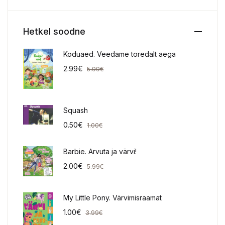
Hetkel soodne
Koduaed. Veedame toredalt aega
2.99
€
5.99
€
Squash
0.50
€
1.00
€
Barbie. Arvuta ja värvi!
2.00
€
5.99
€
My Little Pony. Värvimisraamat
1.00
€
3.99
€