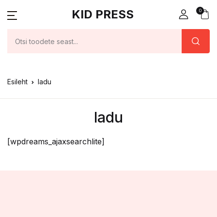
KID PRESS
0
Esileht
ladu
ladu
[wpdreams_ajaxsearchlite]