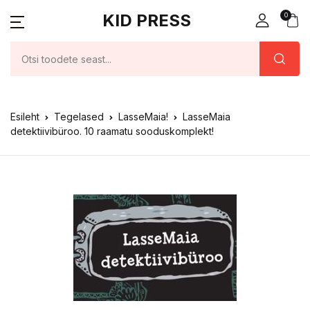
KID PRESS
0
Esileht
Tegelased
LasseMaia!
LasseMaia
detektiivibüroo. 10 raamatu sooduskomplekt!