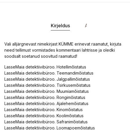
Kirjeldus
Andmed
Vali alljärgnevast nimekirjast KÜMME erinevat raamatut, kirjuta
need tellimust vormistades kommentaari lahtrisse ja oledki
soodsalt soetanud soovitud raamatud!
LasseMaia detektiivibüroo. Hotellimõistatus
LasseMaia detektiivibüroo. Teemandimõistatus
LasseMaia detektiivibüroo. Jalgpallimõistatus
LasseMaia detektiivibüroo. Tsirkusemõistatus
LasseMaia detektiivibüroo. Muumiamõistatus
LasseMaia detektiivibüroo. Rongimõistatus
LasseMaia detektiivibüroo. Ajalehemõistatus
LasseMaia detektiivibüroo. Kinomõistatus
LasseMaia detektiivibüroo. Koolimõistatus
LasseMaia detektiivibüroo. Safranimõistatus
LasseMaia detektiivibüroo. Loomapoemõistatus