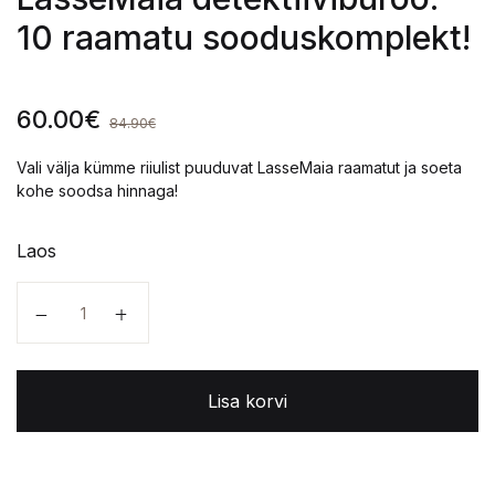
10 raamatu sooduskomplekt!
60.00
€
84.90
€
Vali välja kümme riiulist puuduvat LasseMaia raamatut ja soeta
kohe soodsa hinnaga!
Laos
LasseMaia detektiivibüroo. 10 raamatu sooduskomplek
Lisa korvi