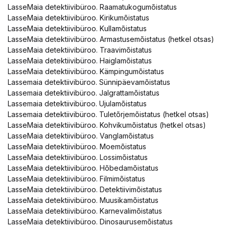
LasseMaia detektiivibüroo. Raamatukogumõistatus
LasseMaia detektiivibüroo. Kirikumõistatus
LasseMaia detektiivibüroo. Kullamõistatus
LasseMaia detektiivibüroo. Armastusemõistatus (hetkel otsas)
LasseMaia detektiivibüroo. Traavimõistatus
LasseMaia detektiivibüroo. Haiglamõistatus
LasseMaia detektiivibüroo. Kämpingumõistatus
Lassemaia detektiivibüroo. Sünnipäevamõistatus
Lassemaia detektiivibüroo. Jalgrattamõistatus
Lassemaia detektiivibüroo. Ujulamõistatus
Lassemaia detektiivibüroo. Tuletõrjemõistatus (hetkel otsas)
LasseMaia detektiivibüroo. Kohvikumõistatus (hetkel otsas)
LasseMaia detektiivibüroo. Vanglamõistatus
LasseMaia detektiivibüroo. Moemõistatus
LasseMaia detektiivibüroo. Lossimõistatus
LasseMaia detektiivibüroo. Hõbedamõistatus
LasseMaia detektiivibüroo. Filmimõistatus
LasseMaia detektiivibüroo. Detektiivimõistatus
LasseMaia detektiivibüroo. Muusikamõistatus
LasseMaia detektiivibüroo. Karnevalimõistatus
LasseMaia detektiivibüroo. Dinosaurusemõistatus