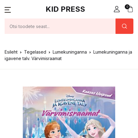
KID PRESS
0
Esileht
Tegelased
Lumekuninganna
Lumekuninganna ja
igavene talv. Värvimisraamat