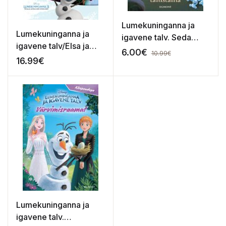
Lumekuninganna ja
Lumekuninganna ja
igavene talv. Seda
igavene talv/Elsa ja
peab tähistama
6.00
€
10.99
€
Anna uued seiklused.
16.99
€
Filmilood
Lumekuninganna ja
igavene talv.