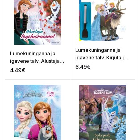
Lumekuninganna ja
Lumekuninganna ja
igavene talv. Kirjuta ja
igavene talv. Alustaja
kustuta. Tähed ja
6.49
€
tegelusraamat
4.49
€
numbrid