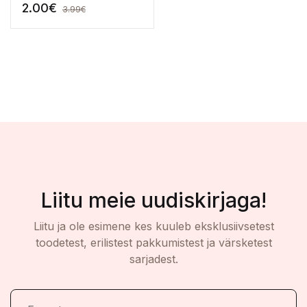
Värvimisraamat
2.00
€
3.99
€
Liitu meie uudiskirjaga!
Liitu ja ole esimene kes kuuleb eksklusiivsetest
toodetest, erilistest pakkumistest ja värsketest
sarjadest.