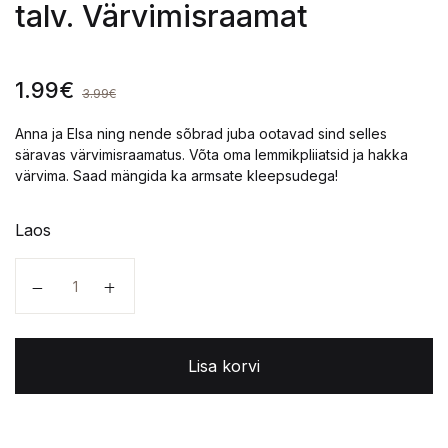
talv. Värvimisraamat
1.99
€
3.99
€
Anna ja Elsa ning nende sõbrad juba ootavad sind selles
säravas värvimisraamatus. Võta oma lemmikpliiatsid ja hakka
värvima. Saad mängida ka armsate kleepsudega!
Laos
Lumekuninganna ja igavene talv. Värvimisraamat kogu
Lisa korvi