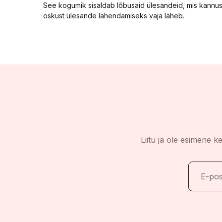
See kogumik sisaldab lõbusaid ülesandeid, mis kannustava
oskust ülesande lahendamiseks vaja läheb.
Liitu ja ole esimene k