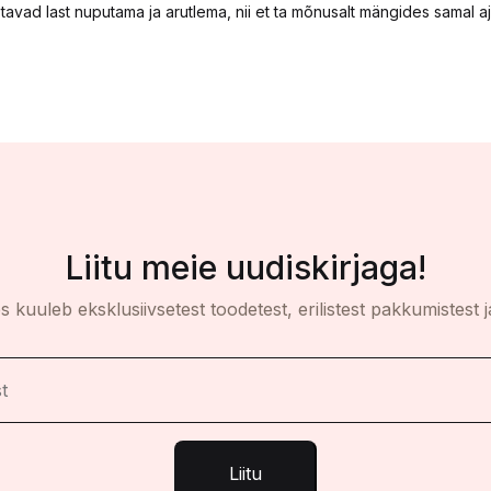
d last nuputama ja arutlema, nii et ta mõnusalt mängides samal ajal ka
Liitu meie uudiskirjaga!
es kuuleb eksklusiivsetest toodetest, erilistest pakkumistest j
Liitu