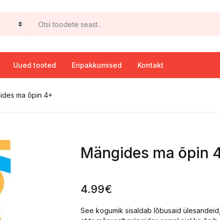
Uued tooted
Eripakkumised
Kontakt
ides ma õpin 4+
Mängides ma õpin 
4.99
€
See kogumik sisaldab lõbusaid ülesandeid, 