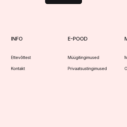
INFO
E-POOD
Ettevõttest
Müügitingimused
M
Kontakt
Privaatsustingimused
O