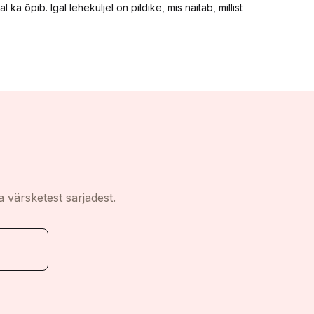
 õpib. Igal leheküljel on pildike, mis näitab, millist
a värsketest sarjadest.