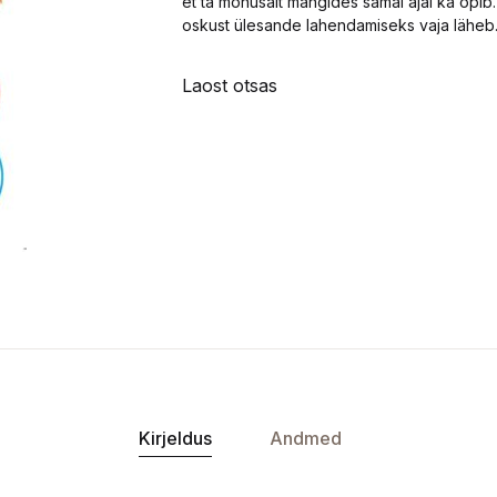
et ta mõnusalt mängides samal ajal ka õpib. Ig
oskust ülesande lahendamiseks vaja läheb
Laost otsas
Kirjeldus
Andmed