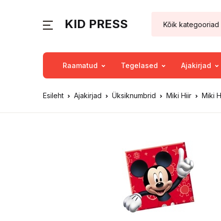
KID PRESS
Raamatud
Tegelased
Ajakirjad
Esileht
Ajakirjad
Üksiknumbrid
Miki Hiir
Miki H