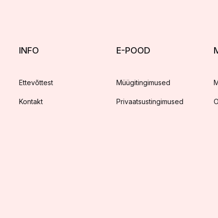
INFO
E-POOD
Ettevõttest
Müügitingimused
M
Kontakt
Privaatsustingimused
O