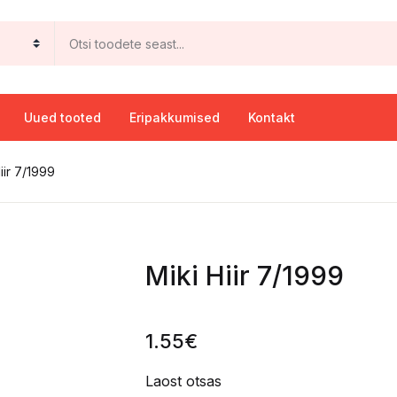
Uued tooted
Eripakkumised
Kontakt
iir 7/1999
Miki Hiir 7/1999
1.55
€
Laost otsas