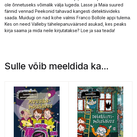
ole õnnetuseks võimalik välja lugeda. Lasse ja Maia suured
fännid vennad Peekonid tahavad kangesti detektiivideks
saada. Muidugi on nad kohe valmis Franco Bollole appi tulema.
Kes on need Valleby tähelepanuväärsed asukad, kes peaks
kirja saama ja mida neile kirjutatakse? Loe ja saa teada!
Sulle võib meeldida ka...