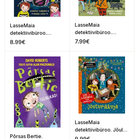
LasseMaia
LasseMaia
detektiivibüroo.
detektiivibüroo.
Detektiivimõistatus
Muusikamõistatus
7.99
€
8.99
€
LasseMaia
detektiivibüroo. Jõulud
Põrsas Bertie.
Vallebys. Jõulurikkuja
9.99
€