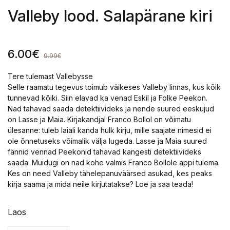
Valleby lood. Salapärane kiri
6.00
€
9.99
€
Tere tulemast Vallebysse
Selle raamatu tegevus toimub väikeses Valleby linnas, kus kõik
tunnevad kõiki. Siin elavad ka venad Eskil ja Folke Peekon.
Nad tahavad saada detektiivideks ja nende suured eeskujud
on Lasse ja Maia. Kirjakandjal Franco Bollol on võimatu
ülesanne: tuleb laiali kanda hulk kirju, mille saajate nimesid ei
ole õnnetuseks võimalik välja lugeda. Lasse ja Maia suured
fännid vennad Peekonid tahavad kangesti detektiivideks
saada. Muidugi on nad kohe valmis Franco Bollole appi tulema.
Kes on need Valleby tähelepanuväärsed asukad, kes peaks
kirja saama ja mida neile kirjutatakse? Loe ja saa teada!
Laos