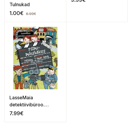
Tulnukad
1.00
€
6.99
€
LasseMaia
detektiivibüroo.
Filmimõistatus
7.99
€