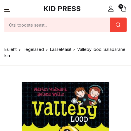
KID PRESS
0
Esileht
Tegelased
LasseMaia!
Valleby lood. Salapärane
kiri