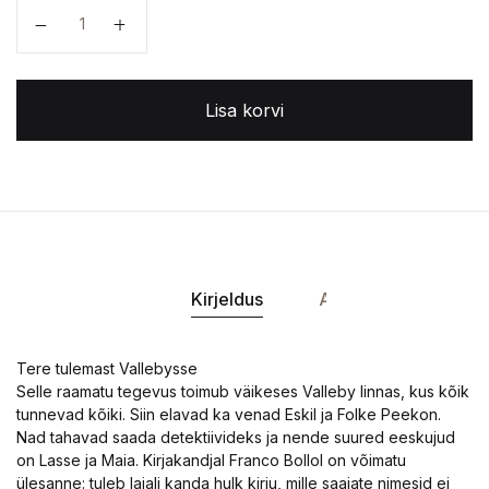
Valleby lood. Salapärane kiri kogus
Lisa korvi
Kirjeldus
Andmed
Tere tulemast Vallebysse
Selle raamatu tegevus toimub väikeses Valleby linnas, kus kõik
tunnevad kõiki. Siin elavad ka venad Eskil ja Folke Peekon.
Nad tahavad saada detektiivideks ja nende suured eeskujud
on Lasse ja Maia. Kirjakandjal Franco Bollol on võimatu
ülesanne: tuleb laiali kanda hulk kirju, mille saajate nimesid ei