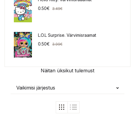
0.50
€
3.49
€
L.O.L Surprise. Värvimisraamat
0.50
€
3.99
€
Näitan üksikut tulemust
Vaikimisi järjestus