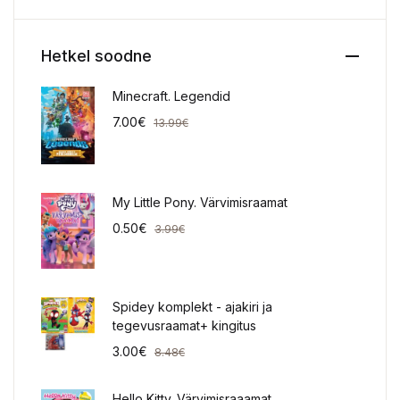
Hetkel soodne
Minecraft. Legendid
7.00
€
13.99
€
My Little Pony. Värvimisraamat
0.50
€
3.99
€
Spidey komplekt - ajakiri ja
tegevusraamat+ kingitus
3.00
€
8.48
€
Hello Kitty. Värvimisraaamat