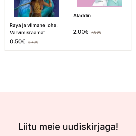
Aladdin
Raya ja viimane lohe.
2.00
€
Värvimisraamat
7.99
€
0.50
€
3.49
€
Liitu meie uudiskirjaga!