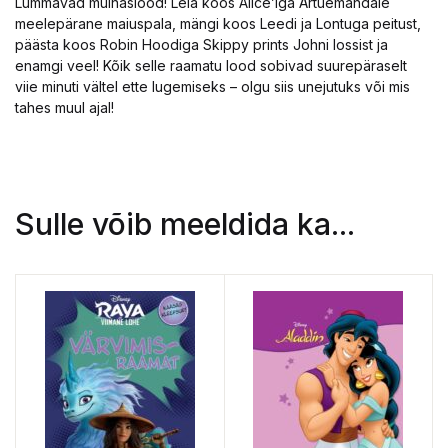
Lummavad muinaslood! Leia koos Alice’iga Ärtuemandale
meelepärane maiuspala, mängi koos Leedi ja Lontuga peitust,
päästa koos Robin Hoodiga Skippy prints Johni lossist ja
enamgi veel! Kõik selle raamatu lood sobivad suurepäraselt
viie minuti vältel ette lugemiseks – olgu siis unejutuks või mis
tahes muul ajal!
Sulle võib meeldida ka...