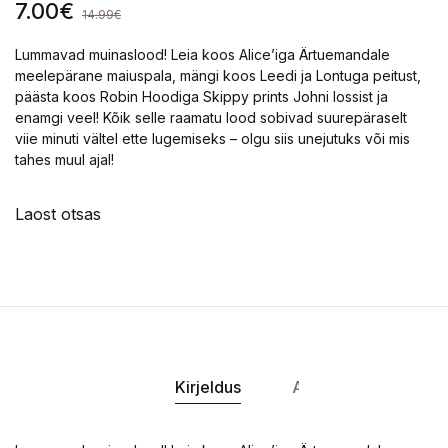
7.00
€
14.99
€
Lummavad muinaslood! Leia koos Alice’iga Ärtuemandale
meelepärane maiuspala, mängi koos Leedi ja Lontuga peitust,
päästa koos Robin Hoodiga Skippy prints Johni lossist ja
enamgi veel! Kõik selle raamatu lood sobivad suurepäraselt
viie minuti vältel ette lugemiseks – olgu siis unejutuks või mis
tahes muul ajal!
Laost otsas
Kirjeldus
Andmed